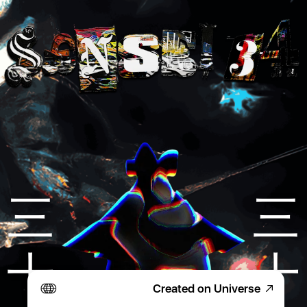
三
三
十
十
Created on Universe